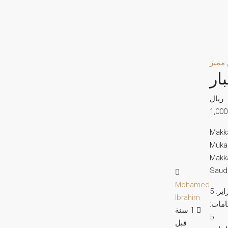
مميز
ار
ريال
Makk
Muka
Makk
Saudi
Mohamed
ير:
5
Ibrahim
امات:
‏1 سنة
5
قبل