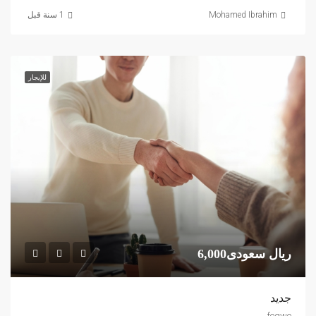
Mohamed Ibrahim
للإيجار
ريال سعودى6,000
جديد
fegwe