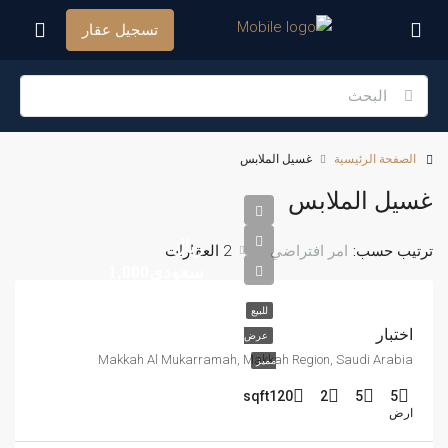
تسجيل عقار
الصفحة الرئيسية
غسيل الملابس
غسيل الملابس
ريال
ترتيب حسب:
2 العقارات
امر افتراضي
سعودى1,000
للبيع
اختبار
عرض
Makkah Al Mukarramah, Makkah Region, Saudi Arabia
مميز
sqft
120
2
5
5
ارض