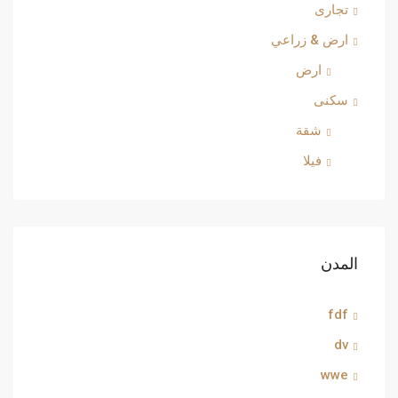
تجارى
ارض & زراعي
ارض
سكنى
شقة
فيلا
المدن
fdf
dv
wwe